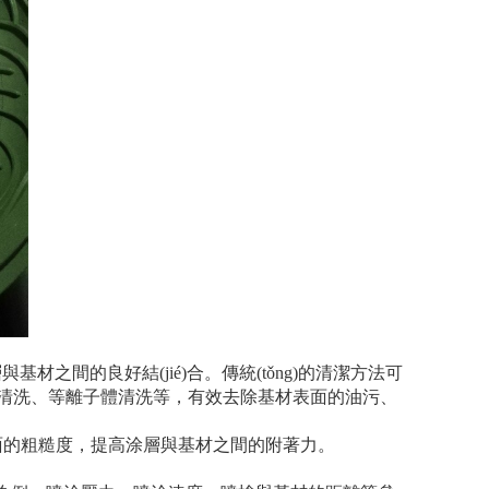
與基材之間的良好結(jié)合。傳統(tǒng)的清潔方法可
如超聲波清洗、等離子體清洗等，有效去除基材表面的油污、
的粗糙度，提高涂層與基材之間的附著力。