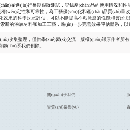
ǎn)品進(jìn)行長期跟蹤測試，記錄產(chǎn)品的使用情況和性能變
wěn)定性和可靠性，為工藝優(yōu)化和產(chǎn)品質(zhì)量改進(
化效果的科學(xué)評估，可以不斷提高不粘涂層的性能和質(zhì)量
需要不斷探索新的涂層材料和加工工藝，進(jìn)一步完善效果評估體系
)收集整理，僅供學(xué)習(xí)交流，版權(quán)歸原作者所有
請及時聯(lián)系我們刪除。
關(guān)于我們
服
資質(zhì)榮譽(yù)
資