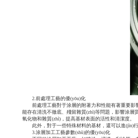
2.前處理工藝的優(yōu)化
前處理工藝對于涂層的附著力和性能有著重要影響。在涂層前
能存在清洗不徹底、殘留雜質(zhì)等問題，影響涂層質
氧化物和雜質(zhì)，提高基材表面的活性和清潔度。
此外，對于一些特殊材料的基材，還可以進(jìn)
3.涂層加工工藝參數(shù)的優(yōu)化