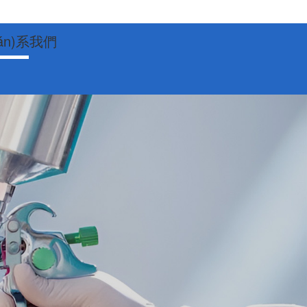
ián)系我們