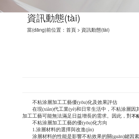
資訊動態(tài)
當(dāng)前位置：
首頁
>
資訊動態(tài)
不粘涂層加工工藝優(yōu)化及效果評估
在現(xiàn)代工業(yè)和日常生活中，不粘涂層因其獨
加工工藝可能無法滿足日益增長的需求。因此，對
不
不粘涂層加工工藝的優(yōu)化方向
1.涂層材料的選擇與改進(jìn)
涂層材料的性能是影響不粘效果的關(guān)鍵因素之一。