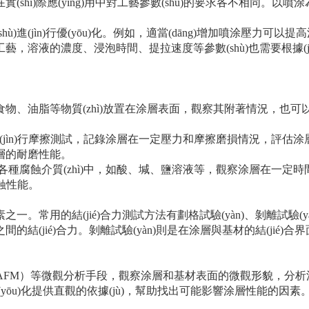
，在實(shí)際應(yīng)用中對工藝參數(shù)的要求各不相同。以噴涂
(jìn)行優(yōu)化。例如，適當(dāng)增加噴涂
，溶液的濃度、浸泡時間、提拉速度等參數(shù)也需要根據(jù)實(shí
物、油脂等物質(zhì)放置在涂層表面，觀察其附著情況，也
jìn)行摩擦測試，記錄涂層在一定壓力和摩擦磨損情況，評估涂層的耐磨
層的耐磨性能。
(zhì)中，如酸、堿、鹽溶液等，觀察涂層在一定時間內(n
腐蝕性能。
常用的結(jié)合力測試方法有劃格試驗(yàn)、剝離試驗(yàn)
jié)合力。剝離試驗(yàn)則是在涂層與基材的結(jié)合界面
FM）等微觀分析手段，觀察涂層和基材表面的微觀形貌，分析
優(yōu)化提供直觀的依據(jù)，幫助找出可能影響涂層性能的因素