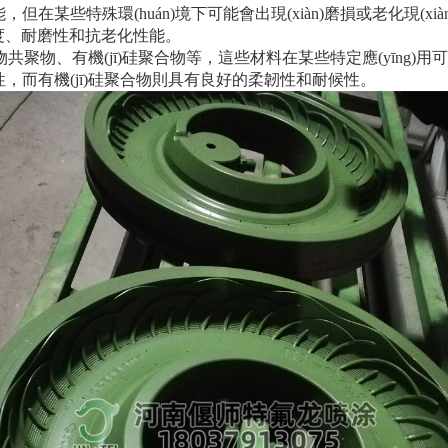
，但在某些特殊環(huán)境下可能會出現(xiàn)磨損或老化現(xiàn)象
度、耐磨性和抗老化性能。
、有機(jī)硅聚合物等，這些材料在某些特定應(yīng)用可
，而有機(jī)硅聚合物則具有良好的柔韌性和耐候性。